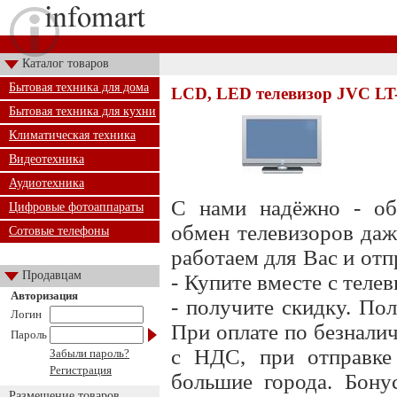
Каталог товаров
Бытовая техника для дома
LCD, LED телевизор JVC LT
Бытовая техника для кухни
Климатическая техника
Видеотехника
Аудиотехника
С нами надёжно - обм
Цифровые фотоаппараты
обмен телевизоров даж
Сотовые телефоны
работаем для Вас и отп
Продавцам
- Купите вместе с теле
Авторизация
- получите скидку. По
Логин
При оплате по безналич
Пароль
с НДС, при отправке
Забыли пароль?
Регистрация
большие города. Бону
Размещение товаров