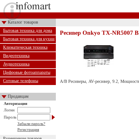
Каталог товаров
Бытовая техника для дома
Ресивер Onkyo TX-NR5007 B
Бытовая техника для кухни
Климатическая техника
Видеотехника
Аудиотехника
Цифровые фотоаппараты
Сотовые телефоны
А/В Ресиверы, AV-ресивер, 9.2, Мощность
Продавцам
Авторизация
Логин
Пароль
Забыли пароль?
Регистрация
Размещение товаров