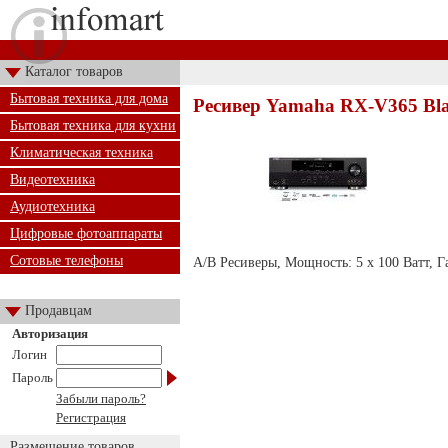
Каталог товаров
Бытовая техника для дома
Ресивер Yamaha RX-V365 Bl
Бытовая техника для кухни
Климатическая техника
Видеотехника
Аудиотехника
Цифровые фотоаппараты
Сотовые телефоны
А/В Ресиверы, Мощность: 5 х 100 Ватт, Га
Продавцам
Авторизация
Логин
Пароль
Забыли пароль?
Регистрация
Размещение товаров