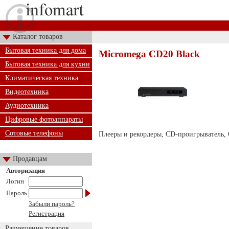
Каталог товаров
Бытовая техника для дома
Micromega CD20 Black
Бытовая техника для кухни
Климатическая техника
Видеотехника
Аудиотехника
Цифровые фотоаппараты
Сотовые телефоны
Плееры и рекордеры, CD-проигрыватель,
Продавцам
Авторизация
Логин
Пароль
Забыли пароль?
Регистрация
Размещение товаров