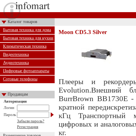
Каталог товаров
Бытовая техника для дома
Moon CD5.3 Silver
Бытовая техника для кухни
Климатическая техника
Видеотехника
Аудиотехника
Цифровые фотоаппараты
Сотовые телефоны
Плееры и рекорде
Evolution.Внешний 
Продавцам
BurrBrown BB1730E - 
Авторизация
кратной передискретиз
Логин
кГц Транспортный ме
Пароль
Забыли пароль?
цифровых и аналоговых
Регистрация
кг.
Размещение товаров