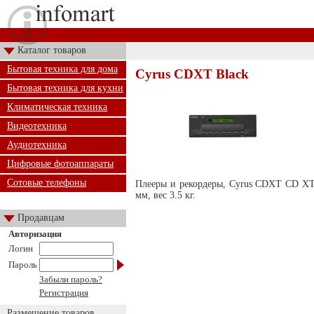
Каталог товаров
Бытовая техника для дома
Cyrus CDXT Black
Бытовая техника для кухни
Климатическая техника
Видеотехника
Аудиотехника
Цифровые фотоаппараты
Сотовые телефоны
Плееры и рекордеры, Cyrus CDXT CD XT 
мм, вес 3.5 кг.
Продавцам
Авторизация
Логин
Пароль
Забыли пароль?
Регистрация
Размещение товаров