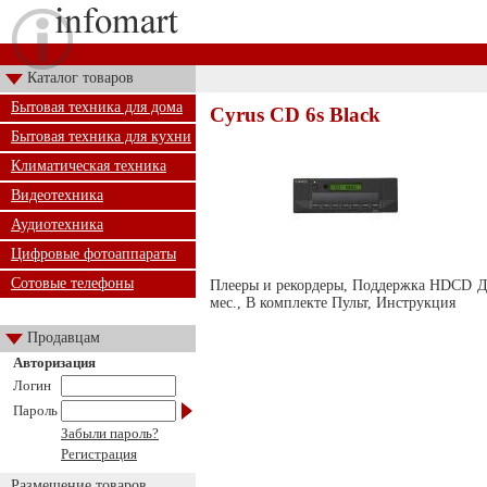
Каталог товаров
Бытовая техника для дома
Cyrus CD 6s Black
Бытовая техника для кухни
Климатическая техника
Видеотехника
Аудиотехника
Цифровые фотоаппараты
Сотовые телефоны
Плееры и рекордеры, Поддержка HDCD Да/Н
мес., В комплекте Пульт, Инструкция
Продавцам
Авторизация
Логин
Пароль
Забыли пароль?
Регистрация
Размещение товаров