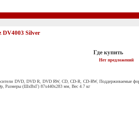
 DV4003 Silver
Где купить
Нет предложений
носители DVD, DVD R, DVD RW, CD, CD-R, CD-RW, Поддерживаемые ф
0p, Размеры (ШxВxГ) 87x440x283 мм, Вес 4.7 кг