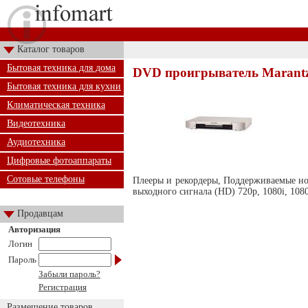
Каталог товаров
Бытовая техника для дома
DVD проигрыватель Marantz
Бытовая техника для кухни
Климатическая техника
Видеотехника
Аудиотехника
Цифровые фотоаппараты
Сотовые телефоны
Плееры и рекордеры, Поддерживаемые 
выходного сигнала (HD) 720p, 1080i, 108
Продавцам
Авторизация
Логин
Пароль
Забыли пароль?
Регистрация
Размещение товаров