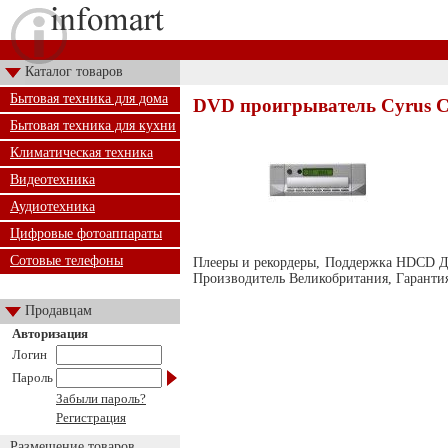
Каталог товаров
Бытовая техника для дома
DVD проигрыватель Cyrus CD
Бытовая техника для кухни
Климатическая техника
Видеотехника
Аудиотехника
Цифровые фотоаппараты
Сотовые телефоны
Плееры и рекордеры, Поддержка HDCD Да/Н
Производитель Великобритания, Гарантия
Продавцам
Авторизация
Логин
Пароль
Забыли пароль?
Регистрация
Размещение товаров