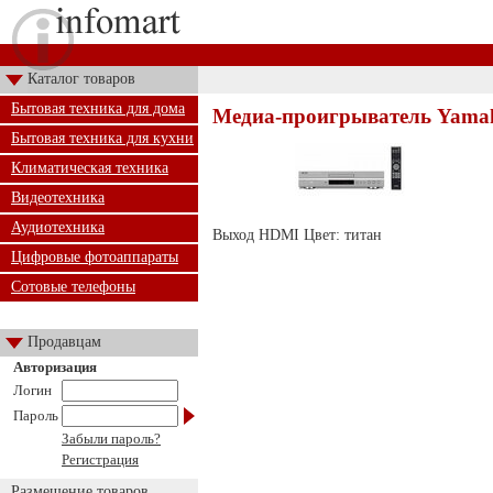
Каталог товаров
Бытовая техника для дома
Медиа-проигрыватель Yamah
Бытовая техника для кухни
Климатическая техника
Видеотехника
Аудиотехника
Выход HDMI Цвет: титан
Цифровые фотоаппараты
Сотовые телефоны
Продавцам
Авторизация
Логин
Пароль
Забыли пароль?
Регистрация
Размещение товаров