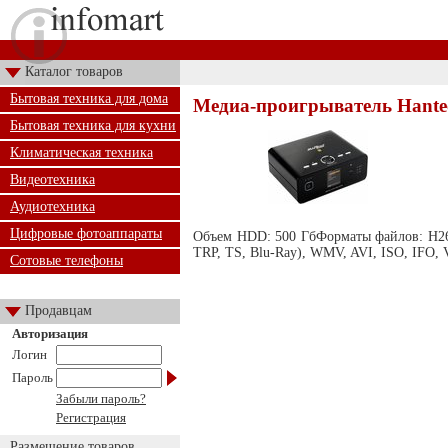
Каталог товаров
Бытовая техника для дома
Медиа-проигрыватель Hante
Бытовая техника для кухни
Климатическая техника
Видеотехника
Аудиотехника
Цифровые фотоаппараты
Объем HDD: 500 ГбФорматы файлов: H2
TRP, TS, Blu-Ray), WMV, AVI, ISO, IFO,
Сотовые телефоны
Продавцам
Авторизация
Логин
Пароль
Забыли пароль?
Регистрация
Размещение товаров