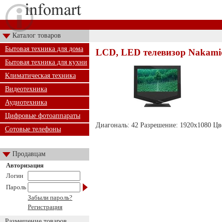
Каталог товаров
Бытовая техника для дома
LCD, LED телевизор Nakami
Бытовая техника для кухни
Климатическая техника
Видеотехника
Аудиотехника
Цифровые фотоаппараты
Диагональ: 42 Разрешение: 1920х1080 Ц
Сотовые телефоны
Продавцам
Авторизация
Логин
Пароль
Забыли пароль?
Регистрация
Размещение товаров