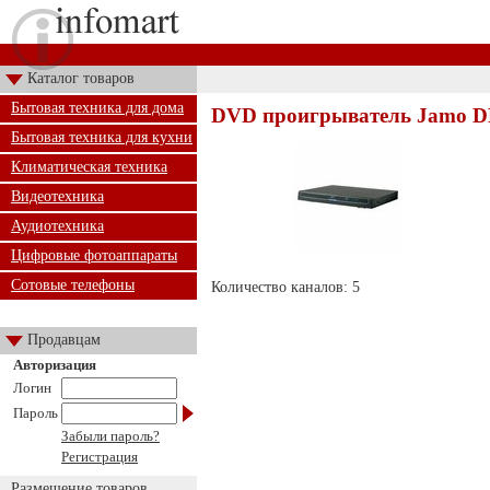
Каталог товаров
Бытовая техника для дома
DVD проигрыватель Jamo 
Бытовая техника для кухни
Климатическая техника
Видеотехника
Аудиотехника
Цифровые фотоаппараты
Сотовые телефоны
Количество каналов: 5
Продавцам
Авторизация
Логин
Пароль
Забыли пароль?
Регистрация
Размещение товаров