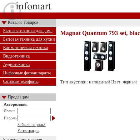
Каталог товаров
Бытовая техника для дома
Magnat Quantum 793 set, bla
Бытовая техника для кухни
Климатическая техника
Видеотехника
Аудиотехника
Цифровые фотоаппараты
Сотовые телефоны
Тип акустики: напольный Цвет: черный
Продавцам
Авторизация
Логин
Пароль
Забыли пароль?
Регистрация
Размещение товаров