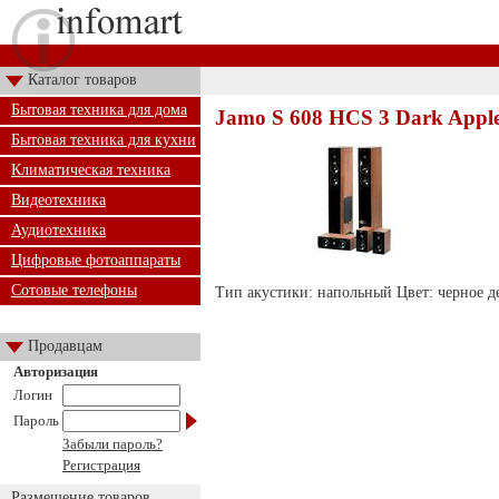
Каталог товаров
Бытовая техника для дома
Jamo S 608 HCS 3 Dark Apple
Бытовая техника для кухни
Климатическая техника
Видеотехника
Аудиотехника
Цифровые фотоаппараты
Сотовые телефоны
Тип акустики: напольный Цвет: черное д
Продавцам
Авторизация
Логин
Пароль
Забыли пароль?
Регистрация
Размещение товаров