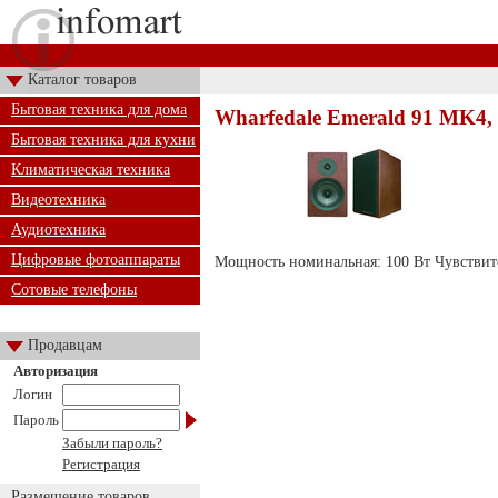
Каталог товаров
Бытовая техника для дома
Wharfedale Emerald 91 MK4,
Бытовая техника для кухни
Климатическая техника
Видеотехника
Аудиотехника
Цифровые фотоаппараты
Мощность номинальная: 100 Вт Чувствите
Сотовые телефоны
Продавцам
Авторизация
Логин
Пароль
Забыли пароль?
Регистрация
Размещение товаров