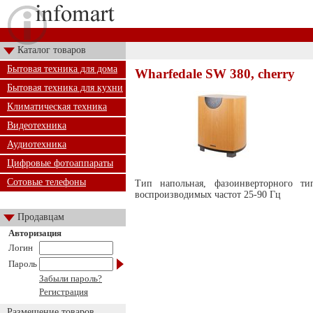
Каталог товаров
Бытовая техника для дома
Wharfedale SW 380, cherry
Бытовая техника для кухни
Климатическая техника
Видеотехника
Аудиотехника
Цифровые фотоаппараты
Сотовые телефоны
Тип напольная, фазоинверторного т
воспроизводимых частот 25-90 Гц
Продавцам
Авторизация
Логин
Пароль
Забыли пароль?
Регистрация
Размещение товаров