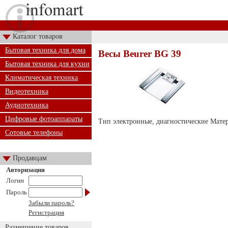
Каталог товаров
Бытовая техника для дома
Весы Beurer BG 39
Бытовая техника для кухни
Климатическая техника
Видеотехника
Аудиотехника
Цифровые фотоаппараты
Тип электронные, диагностические Мате
Сотовые телефоны
Продавцам
Авторизация
Логин
Пароль
Забыли пароль?
Регистрация
Размещение товаров