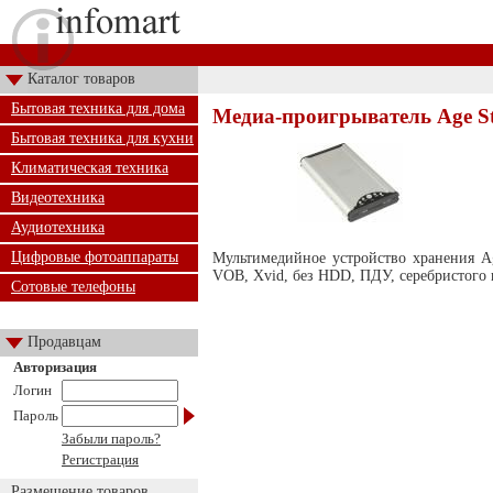
Каталог товаров
Бытовая техника для дома
Медиа-проигрыватель Age S
Бытовая техника для кухни
Климатическая техника
Видеотехника
Аудиотехника
Цифровые фотоаппараты
Мультимедийное устройство хранения
VOB, Xvid, без HDD, ПДУ, серебристого ц
Сотовые телефоны
Продавцам
Авторизация
Логин
Пароль
Забыли пароль?
Регистрация
Размещение товаров