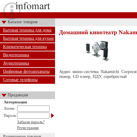
Каталог товаров
Бытовая техника для дома
Домашний кинотеатр Nakamic
Бытовая техника для кухни
Климатическая техника
Видеотехника
Аудиотехника
Цифровые фотоаппараты
Аудио мини-система Nakamichi Corpora
тюнер, CD плеер, ПДУ, серебристый
Сотовые телефоны
Продавцам
Авторизация
Логин
Пароль
Забыли пароль?
Регистрация
Размещение товаров