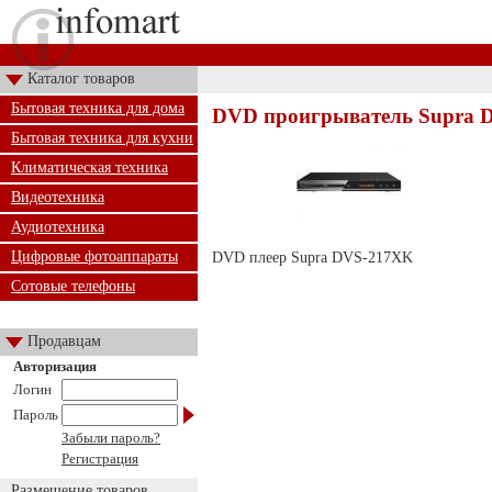
Каталог товаров
Бытовая техника для дома
DVD проигрыватель Supra 
Бытовая техника для кухни
Климатическая техника
Видеотехника
Аудиотехника
Цифровые фотоаппараты
DVD плеер Supra DVS-217XK
Сотовые телефоны
Продавцам
Авторизация
Логин
Пароль
Забыли пароль?
Регистрация
Размещение товаров