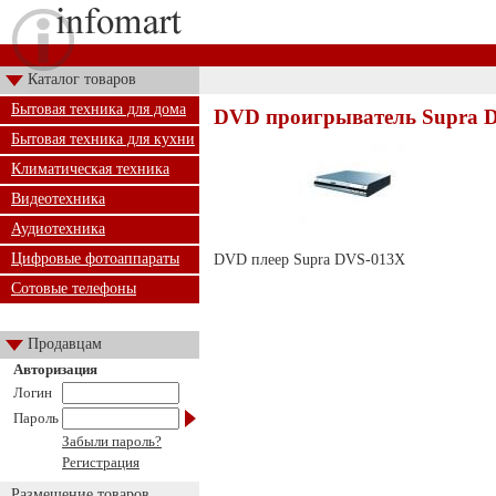
Каталог товаров
Бытовая техника для дома
DVD проигрыватель Supra 
Бытовая техника для кухни
Климатическая техника
Видеотехника
Аудиотехника
Цифровые фотоаппараты
DVD плеер Supra DVS-013X
Сотовые телефоны
Продавцам
Авторизация
Логин
Пароль
Забыли пароль?
Регистрация
Размещение товаров