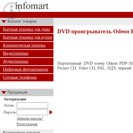
Каталог товаров
Бытовая техника для дома
DVD проигрыватель Odeon 
Бытовая техника для кухни
Климатическая техника
Видеотехника
Аудиотехника
Портативный DVD плеер Odeon PDP-10T
Picture CD, Video CD, PAL, ПДУ, черный
Цифровые фотоаппараты
Сотовые телефоны
Продавцам
Авторизация
Логин
Пароль
Забыли пароль?
Регистрация
Размещение товаров