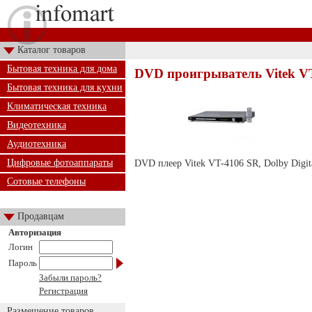
Каталог товаров
Бытовая техника для дома
DVD проигрыватель Vitek V
Бытовая техника для кухни
Климатическая техника
Видеотехника
Аудиотехника
Цифровые фотоаппараты
DVD плеер Vitek VT-4106 SR, Dolby Dig
Сотовые телефоны
Продавцам
Авторизация
Логин
Пароль
Забыли пароль?
Регистрация
Размещение товаров