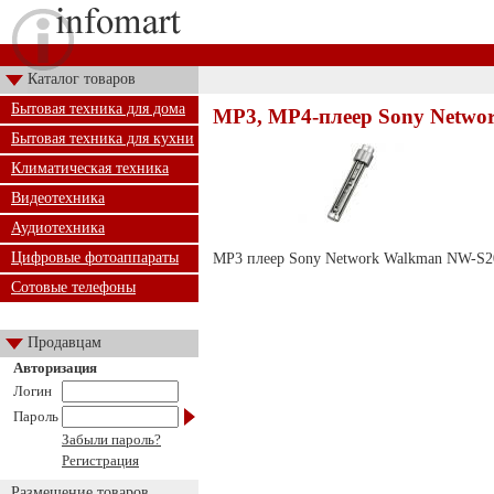
Каталог товаров
Бытовая техника для дома
MP3, MP4-плеер Sony Netwo
Бытовая техника для кухни
Климатическая техника
Видеотехника
Аудиотехника
Цифровые фотоаппараты
MP3 плеер Sony Network Walkman NW-S202
Сотовые телефоны
Продавцам
Авторизация
Логин
Пароль
Забыли пароль?
Регистрация
Размещение товаров