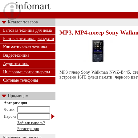
Каталог товаров
Бытовая техника для дома
MP3, MP4-плеер Sony Walk
Бытовая техника для кухни
Климатическая техника
Видеотехника
Аудиотехника
Цифровые фотоаппараты
MP3 плеер Sony Walkman NWZ-E445, ст
встроено 16ГБ флэш памяти, черного цве
Сотовые телефоны
Продавцам
Авторизация
Логин
Пароль
Забыли пароль?
Регистрация
Размещение товаров