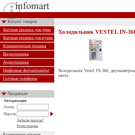
Каталог товаров
Бытовая техника для дома
Холодильник VESTEL IN-36
Бытовая техника для кухни
Климатическая техника
Видеотехника
Аудиотехника
Цифровые фотоаппараты
Холодильник Vestel IN-360, двухкамерны
цвета
Сотовые телефоны
Продавцам
Авторизация
Логин
Пароль
Забыли пароль?
Регистрация
Размещение товаров