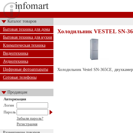
Каталог товаров
Бытовая техника для дома
Холодильник VESTEL SN-3
Бытовая техника для кухни
Климатическая техника
Видеотехника
Аудиотехника
Цифровые фотоаппараты
Холодильник Vestel SN-365CE, двухкамерны
Сотовые телефоны
Продавцам
Авторизация
Логин
Пароль
Забыли пароль?
Регистрация
Размещение товаров