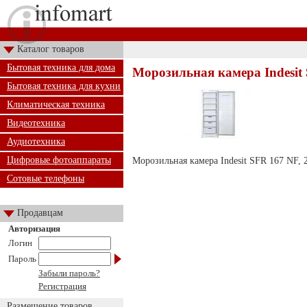
Каталог товаров
Бытовая техника для дома
Морозильная камера Indesit
Бытовая техника для кухни
Климатическая техника
Видеотехника
Аудиотехника
Цифровые фотоаппараты
Морозильная камера Indesit SFR 167 NF, 26
Сотовые телефоны
Продавцам
Авторизация
Логин
Пароль
Забыли пароль?
Регистрация
Размещение товаров