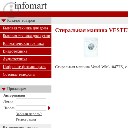
Каталог товаров
Бытовая техника для дома
Стиральная машина VESTE
Бытовая техника для кухни
Климатическая техника
Видеотехника
Аудиотехника
Цифровые фотоаппараты
Стиральная машина Vestel WM-1047TS, с фр
Сотовые телефоны
Продавцам
Авторизация
Логин
Пароль
Забыли пароль?
Регистрация
Размещение товаров