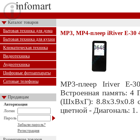
Каталог товаров
Бытовая техника для дома
MP3, MP4-плеер iRiver E-30 
Бытовая техника для кухни
Климатическая техника
Видеотехника
Аудиотехника
Цифровые фотоаппараты
Сотовые телефоны
MP3-плеер Iriver E-3
Встроенная память: 4 
Продавцам
(ШхВхГ): 8.8x3.9x0.8 
Авторизация
цветной - Диагональ: 1.
Логин
Пароль
Забыли пароль?
Регистрация
Размещение товаров