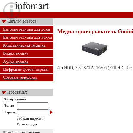
Каталог товаров
Бытовая техника для дома
Медиа-проигрыватель Gmin
Бытовая техника для кухни
Климатическая техника
Видеотехника
Аудиотехника
без HDD, 3.5'' SATA, 1080p (Full HD), 
Цифровые фотоаппараты
Сотовые телефоны
Продавцам
Авторизация
Логин
Пароль
Забыли пароль?
Регистрация
Размещение товаров