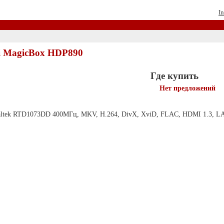
In
i MagicBox HDP890
Где купить
Нет предложений
Realtek RTD1073DD 400МГц, MKV, H.264, DivX, XviD, FLAC, HDMI 1.3, LAN