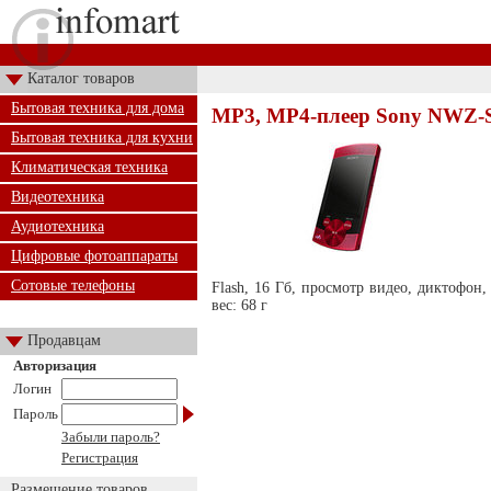
Каталог товаров
Бытовая техника для дома
MP3, MP4-плеер Sony NWZ-
Бытовая техника для кухни
Климатическая техника
Видеотехника
Аудиотехника
Цифровые фотоаппараты
Сотовые телефоны
Flash, 16 Гб, просмотр видео, диктофон,
вес: 68 г
Продавцам
Авторизация
Логин
Пароль
Забыли пароль?
Регистрация
Размещение товаров