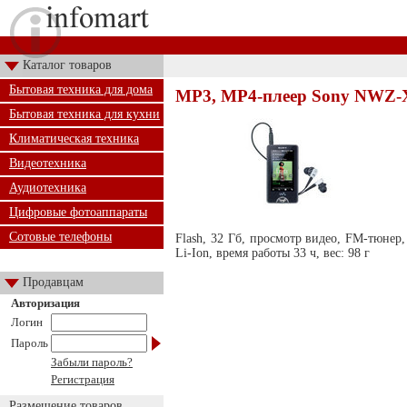
Каталог товаров
Бытовая техника для дома
MP3, MP4-плеер Sony NWZ-
Бытовая техника для кухни
Климатическая техника
Видеотехника
Аудиотехника
Цифровые фотоаппараты
Сотовые телефоны
Flash, 32 Гб, просмотр видео, FM-тюнер
Li-Ion, время работы 33 ч, вес: 98 г
Продавцам
Авторизация
Логин
Пароль
Забыли пароль?
Регистрация
Размещение товаров