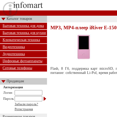
Каталог товаров
Бытовая техника для дома
MP3, MP4-плеер iRiver E-150
Бытовая техника для кухни
Климатическая техника
Видеотехника
Аудиотехника
Цифровые фотоаппараты
Сотовые телефоны
Flash, 8 Гб, поддержка карт microSD,
питание: собственный Li-Pol, время работы
Продавцам
Авторизация
Логин
Пароль
Забыли пароль?
Регистрация
Размещение товаров