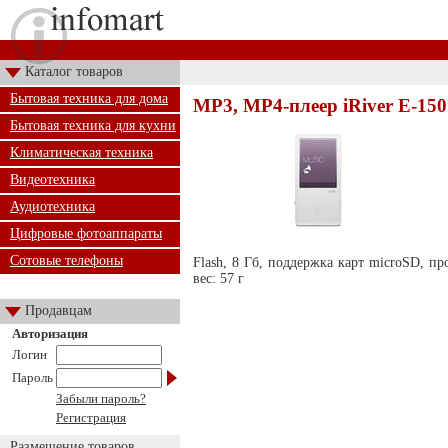
Каталог товаров
Бытовая техника для дома
MP3, MP4-плеер iRiver E-150
Бытовая техника для кухни
Климатическая техника
Видеотехника
Аудиотехника
Цифровые фотоаппараты
Сотовые телефоны
Flash, 8 Гб, поддержка карт microSD, п
вес: 57 г
Продавцам
Авторизация
Логин
Пароль
Забыли пароль?
Регистрация
Размещение товаров