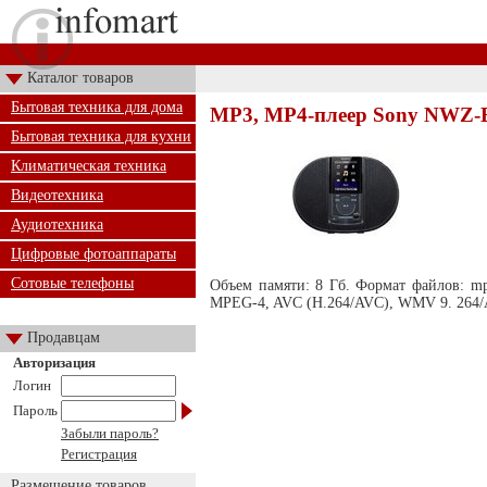
Каталог товаров
Бытовая техника для дома
MP3, MP4-плеер Sony NWZ-
Бытовая техника для кухни
Климатическая техника
Видеотехника
Аудиотехника
Цифровые фотоаппараты
Сотовые телефоны
Объем памяти: 8 Гб. Формат файлов: 
MPEG-4, AVC (H.264/AVC), WMV 9. 264
Продавцам
Авторизация
Логин
Пароль
Забыли пароль?
Регистрация
Размещение товаров