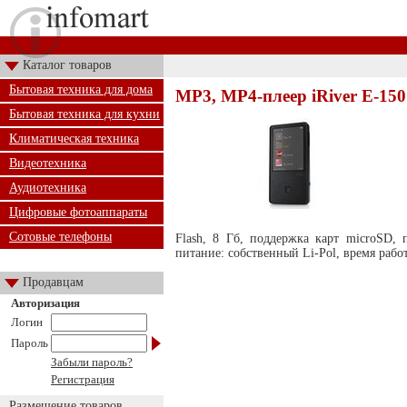
Каталог товаров
Бытовая техника для дома
MP3, MP4-плеер iRiver E-150
Бытовая техника для кухни
Климатическая техника
Видеотехника
Аудиотехника
Цифровые фотоаппараты
Сотовые телефоны
Flash, 8 Гб, поддержка карт microSD,
питание: собственный Li-Pol, время работы
Продавцам
Авторизация
Логин
Пароль
Забыли пароль?
Регистрация
Размещение товаров