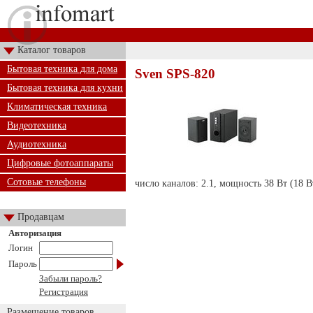
Каталог товаров
Бытовая техника для дома
Sven SPS-820
Бытовая техника для кухни
Климатическая техника
Видеотехника
Аудиотехника
Цифровые фотоаппараты
Сотовые телефоны
число каналов: 2.1, мощность 38 Вт (18 В
Продавцам
Авторизация
Логин
Пароль
Забыли пароль?
Регистрация
Размещение товаров