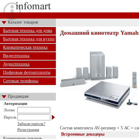
Каталог товаров
Бытовая техника для дома
Домашний кинотеатр Yamah
Бытовая техника для кухни
Климатическая техника
Видеотехника
Аудиотехника
Цифровые фотоаппараты
Сотовые телефоны
Продавцам
Авторизация
Логин
Пароль
Забыли пароль?
Состав комплекта AV-ресивер + 5 АС + с
Регистрация
Встроенные декодеры
Размещение товаров