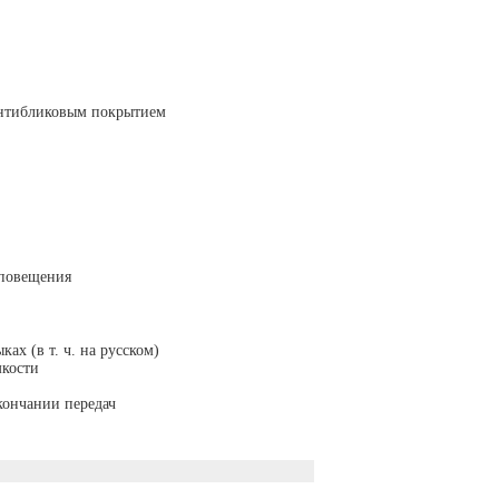
антибликовым покрытием
оповещения
ах (в т. ч. на русском)
мкости
кончании передач