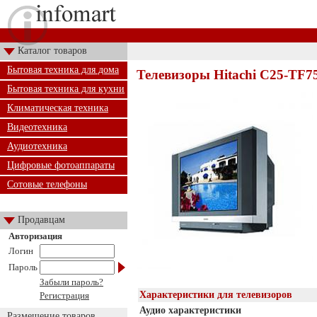
Каталог товаров
Бытовая техника для дома
Телевизоры Hitachi C25-TF7
Бытовая техника для кухни
Климатическая техника
Видеотехника
Аудиотехника
Цифровые фотоаппараты
Сотовые телефоны
Продавцам
Авторизация
Логин
Пароль
Забыли пароль?
Характеристики для телевизоров
Регистрация
Аудио характеристики
Размещение товаров