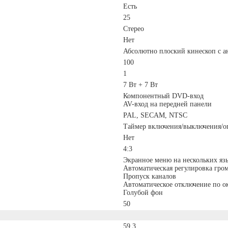
Есть
25
Стерео
Нет
Абсолютно плоский кинескоп с 
100
1
7 Вт + 7 Вт
Компонентный DVD-вход
AV-вход на передней панели
PAL, SECAM, NTSC
Таймер включения/выключения/
Нет
4:3
Экранное меню на нескольких язык
Автоматическая регулировка гро
Пропуск каналов
Автоматическое отключение по о
Голубой фон
50
59.3