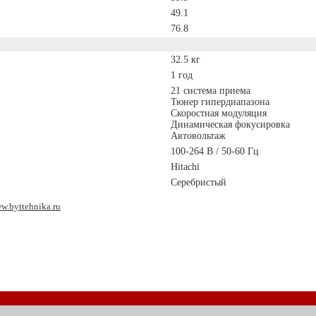
49.1
76.8
32.5 кг
1 год
21 система приема
Тюнер гипердиапазона
Скоростная модуляция
Динамическая фокусировка
Автовольтаж
100-264 В / 50-60 Гц
Hitachi
Серебристый
w.byttehnika.ru