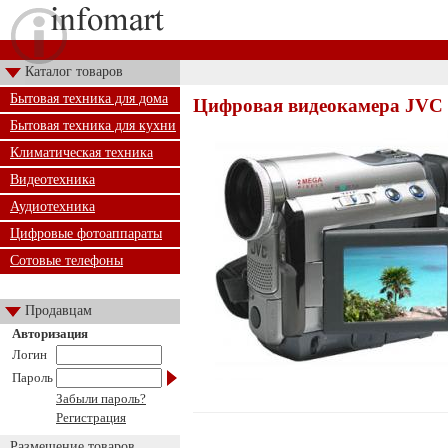
Каталог товаров
Бытовая техника для дома
Цифровая видеокамера JVC
Бытовая техника для кухни
Климатическая техника
Видеотехника
Аудиотехника
Цифровые фотоаппараты
Сотовые телефоны
Продавцам
Авторизация
Логин
Пароль
Забыли пароль?
Регистрация
Размещение товаров