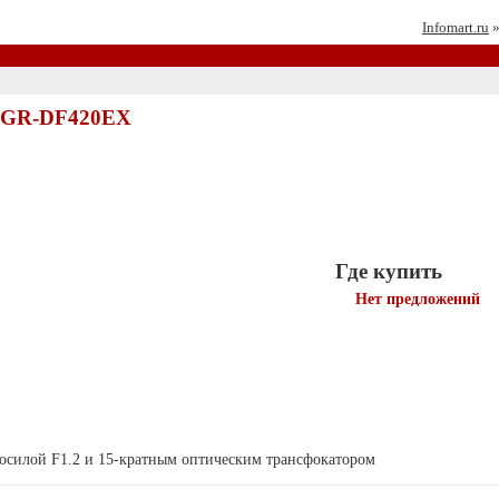
Infomart.ru
C GR-DF420EX
Где купить
Нет предложений
тосилой F1.2 и 15-кратным оптическим трансфокатором