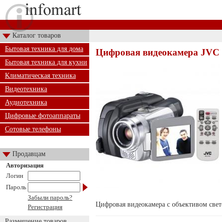
Каталог товаров
Бытовая техника для дома
Цифровая видеокамера JV
Бытовая техника для кухни
Климатическая техника
Видеотехника
Аудиотехника
Цифровые фотоаппараты
Сотовые телефоны
Продавцам
Авторизация
Логин
Пароль
Забыли пароль?
Цифровая видеокамера с объективом све
Регистрация
Размещение товаров