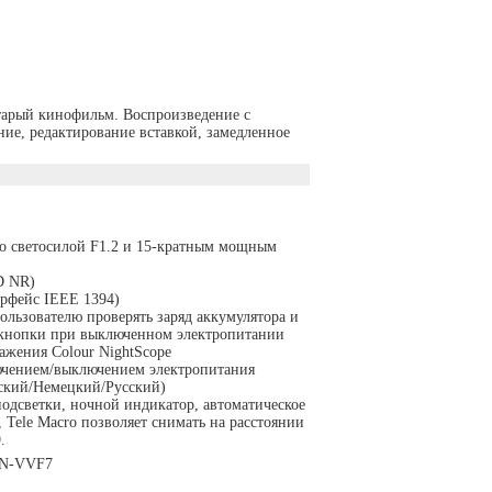
 старый кинофильм. Воспроизведение с
ие, редактирование вставкой, замедленное
о светосилой F1.2 и 15-кратным мощным
D NR)
рфейс IEEE 1394)
пользователю проверять заряд аккумулятора и
 кнопки при выключенном электропитании
ажения Colour NightScope
ючением/выключением электропитания
ский/Немецкий/Русский)
одсветки, ночной индикатор, автоматическое
Tele Macro позволяет снимать на расстоянии
.
BN-VVF7