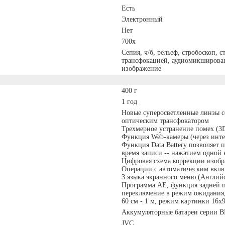
Есть
Электронный
Нет
700х
Сепия, ч/б, рельеф, стробоскоп,
трансфокацией, аудиомикширован
изображение
400 г
1 год
Новые суперосветленные линзы с
оптическим трансфокатором
Трехмерное устранение помех (3
Функция Web-камеры (через инте
Функция Data Battery позволяет 
время записи -- нажатием одной
Цифровая схема коррекции изобр
Операции с автоматическим вкл
3 языка экранного меню (Англий
Программа АЕ, функция задней п
переключение в режим ожидания, 
60 см - 1 м, режим картинки 16x9
Аккумуляторные батареи серии 
JVC