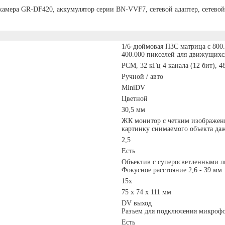
мера GR-DF420, аккумулятор серии BN-VVF7, сетевой адаптер, сетевой
1/6-дюймовая ПЗС матрица с 800
400.000 пикселей для движущихс
PCM, 32 кГц 4 канала (12 бит), 48
Ручной / авто
MiniDV
Цветной
30,5 мм
ЖК монитор с четким изображен
картинку снимаемого объекта даж
2,5
Есть
Объектив с суперосветленными л
Фокусное расстояние 2,6 - 39 мм
15х
75 х 74 х 111 мм
DV выход
Разъем для подключения микрофо
Есть