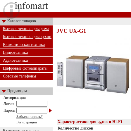
Каталог товаров
Бытовая техника для дома
JVC UX-G1
Бытовая техника для кухни
Климатическая техника
Видеотехника
Аудиотехника
Цифровые фотоаппараты
Сотовые телефоны
Продавцам
Авторизация
Логин
Пароль
Забыли пароль?
Характеристики для аудио и Hi-Fi
Регистрация
Количество дисков
Размещение товаров