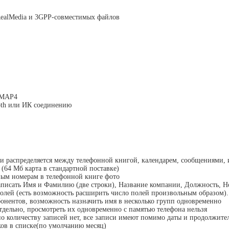
RealMedia и 3GPP-совместимых файлов
 IMAP4
oth или ИК соединению
ки распределяется между телефонной книгой, календарем, сообщениями
(64 Мб карта в стандартной поставке)
ным номерам в телефонной книге фото
аписать Имя и Фамилию (две строки), Название компании, Должность, Н
олей (есть возможность расширить число полей произвольным образом).
онентов, возможность назначить имя в несколько групп одновременно
отдельно, просмотреть их одновременно с памятью телефона нельзя
о количеству записей нет, все записи имеют помимо даты и продолжител
ков в списке(по умолчанию месяц)