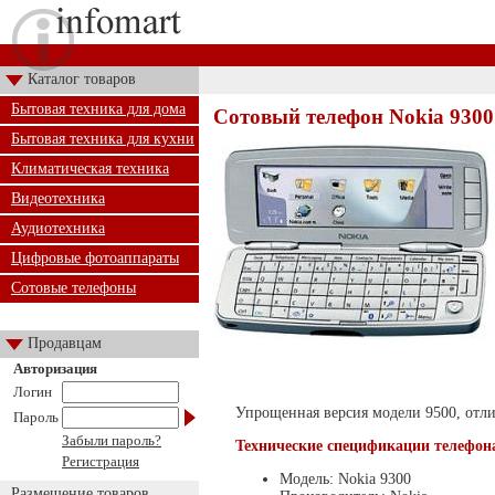
Каталог товаров
Бытовая техника для дома
Сотовый телефон Nokia 9300
Бытовая техника для кухни
Климатическая техника
Видеотехника
Аудиотехника
Цифровые фотоаппараты
Сотовые телефоны
Продавцам
Авторизация
Логин
Упрощенная версия модели 9500, отл
Пароль
Забыли пароль?
Технические спецификации телефон
Регистрация
Модель: Nokia 9300
Размещение товаров