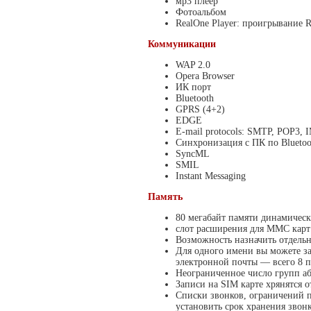
мр3 плеер
Фотоальбом
RealOne Player: проигрывание 
Коммуникации
WAP 2.0
Opera Browser
ИК порт
Bluetooth
GPRS (4+2)
EDGE
E-mail protocols: SMTP, POP3,
Синхронизация с ПК по Blueto
SyncML
SMIL
Instant Messaging
Память
80 мегабайт памяти динамичес
слот расширения для ММС карт 
Возможность назначить отдель
Для одного имени вы можете з
электронной почты — всего 8 п
Неограниченное число групп аб
Записи на SIM карте хрянятся 
Списки звонков, ограничений п
установить срок хранения звон