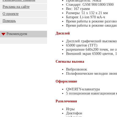
Производитель: Nokia
Стандарт: GSM 900/1800/1900
Реклама на сайте
Вес: 167 грамм
Размеры: 51 x 132 x 21 мм
О проекте
Батарея: Li-ion 970 мА-ч
Помощь
Время работы в режиме разговор
Время работы в режиме ожидани
Дисплей
Рекомендуем
Дисплей графический высокок
65000 цветов (TFT)
разрешение 640х200 точек, не 
Внешний экран 65000 цветов, 1
Сигналы вызова
Виброзвонок
Полифонические мелодии звонк
Оформление
QWERTY-клавиатура
5 позиционная навигационная 
Развлечения
Игры
Диктофон