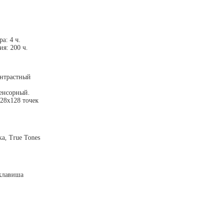
а: 4 ч.
я: 200 ч.
онтрастный
сенсорный.
28х128 точек
а, True Tones
клавиша