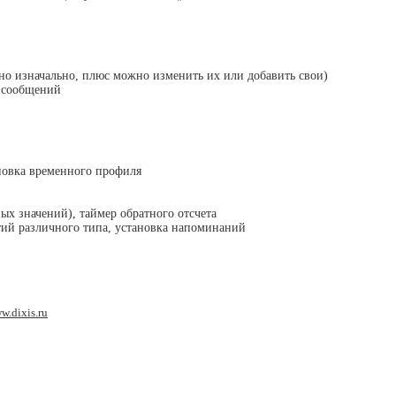
о изначально, плюс можно изменить их или добавить свои)
 сообщений
новка временного профиля
х значений), таймер обратного отсчета
тий различного типа, установка напоминаний
w.dixis.ru