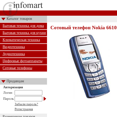
Каталог товаров
Бытовая техника для дома
Сотовый телефон Nokia 6610
Бытовая техника для кухни
Климатическая техника
Видеотехника
Аудиотехника
Цифровые фотоаппараты
Сотовые телефоны
Продавцам
Авторизация
Логин
Пароль
Забыли пароль?
Регистрация
Размещение товаров