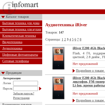
Каталог товаров
Бытовая техника для дома
Аудиотехника iRiver
Бытовая техника для кухни
Товаров:
147
Климатическая техника
Страницы:
1
2
3
4
5
6
7
8
Видеотехника
iRiver E200 4Gb Blac
Аудиотехника
Flash, 4 Гб, поддер
Цифровые фотоаппараты
цветной, 2.8 дюйм., FL
Сотовые телефоны
Нет предложений
Подробнее о товаре 
Продавцам
iRiver E200 4Gb Blac
Авторизация
диктофон, FM-тюнер,
Логин
Li-Ion, время работы 
Пароль
Забыли пароль?
Нет предложений
Регистрация
Подробнее о товаре 
Размещение товаров