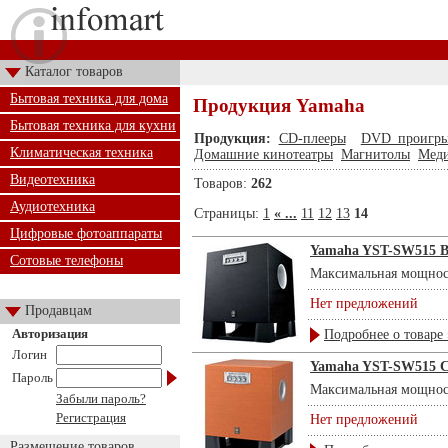
Каталог товаров
Бытовая техника для дома
Продукция Yamaha
Бытовая техника для кухни
Продукция:
CD-плееры
DVD проигры
Климатическая техника
Домашние кинотеатры
Магнитолы
Меди
Видеотехника
Товаров:
262
Аудиотехника
Страницы:
1
« ...
11
12
13
14
Цифровые фотоаппараты
Yamaha YST-SW515 B
Сотовые телефоны
Максимальная мощност
Нет предложений
Продавцам
Авторизация
Подробнее о товаре 
Логин
Yamaha YST-SW515 C
Пароль
Максимальная мощност
Забыли пароль?
Регистрация
Нет предложений
Размещение товаров