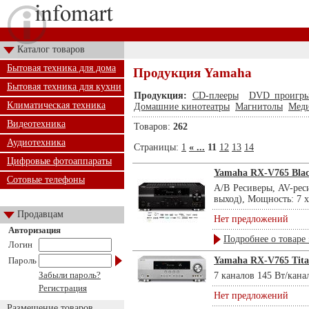
Каталог товаров
Бытовая техника для дома
Продукция Yamaha
Бытовая техника для кухни
Продукция:
CD-плееры
DVD проигры
Климатическая техника
Домашние кинотеатры
Магнитолы
Меди
Видеотехника
Товаров:
262
Аудиотехника
Страницы:
1
« ...
11
12
13
14
Цифровые фотоаппараты
Yamaha RX-V765 Bla
Сотовые телефоны
А/В Ресиверы, AV-рес
выход), Мощность: 7 х 
Продавцам
Нет предложений
Авторизация
Подробнее о товаре 
Логин
Пароль
Yamaha RX-V765 Tit
Забыли пароль?
7 каналов 145 Вт/канал
Регистрация
Нет предложений
Размещение товаров