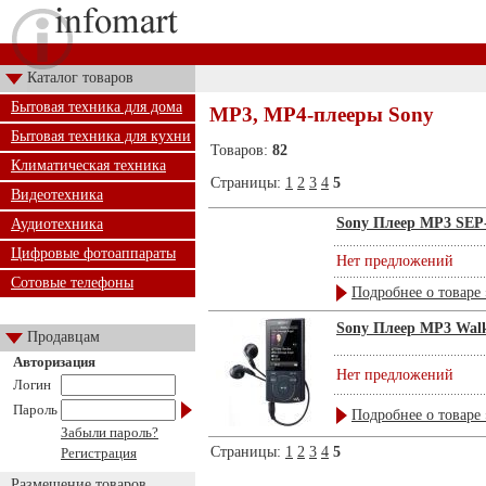
Каталог товаров
Бытовая техника для дома
MP3, MP4-плееры Sony
Бытовая техника для кухни
Товаров:
82
Климатическая техника
Страницы:
1
2
3
4
5
Видеотехника
Sony Плеер MP3 SEP
Аудиотехника
Цифровые фотоаппараты
Нет предложений
Сотовые телефоны
Подробнее о товаре 
Sony Плеер MP3 Wal
Продавцам
Авторизация
Нет предложений
Логин
Пароль
Подробнее о товаре 
Забыли пароль?
Страницы:
1
2
3
4
5
Регистрация
Размещение товаров